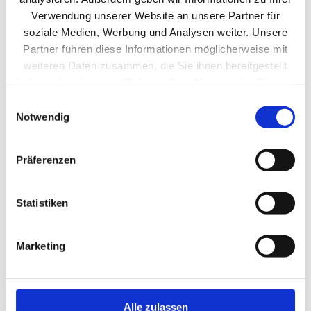
Verwendung unserer Website an unsere Partner für
soziale Medien, Werbung und Analysen weiter. Unsere
Partner führen diese Informationen möglicherweise mit
weiteren Daten zusammen, die Sie ihnen bereitgestellt
haben oder die sie im Rahmen Ihrer Nutzung der Dienste
gesammelt haben.
Einwilligungsauswahl
Notwendig
Präferenzen
Schüler*innen lernen das Ehrenamt in der
Behindertenhilfe kennen
Statistiken
Marketing
Alle zulassen